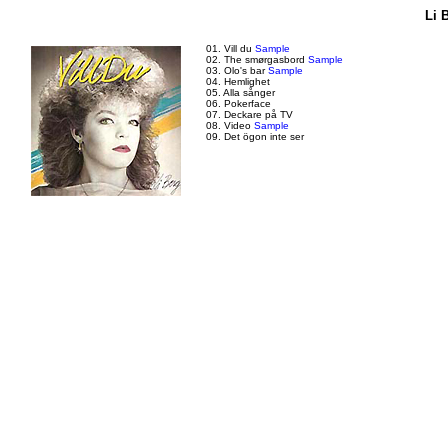
Li 
01. Vill du
Sample
02. The smørgasbord
Sample
03. Olo's bar
Sample
04. Hemlighet
05. Alla sånger
06. Pokerface
07. Deckare på TV
08. Video
Sample
09. Det ögon inte ser